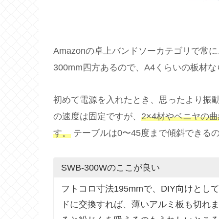
Amazonの卓上バンドソーカテゴリで常
300mm四方あるので、A4くらいの板材
初めて電源を入れたとき、思ったより振動
の速度は固定ですが、
2×4材やベニヤの
す。
テーブルは0〜45度まで傾斜できる
SWB-300Wのここが良い
フトコロ寸法195mmで、DIY向けと
ドに交換すれば、薄いアルミ板も切れま