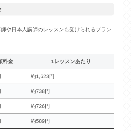
金
講師や日本人講師のレッスンも受けられるプラン
額料金
1レッスンあたり
円
約1,623円
円
約738円
円
約726円
円
約589円