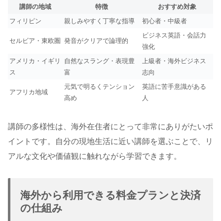
講師の地域
特徴
おすすめ対象
フィリピン
親しみやすく丁寧な指導
初心者・中級者
ビジネス英語・会話力
セルビア・東欧圏
発音がクリアで論理的
強化
アメリカ・イギリ
自然なスラング・表現豊
上級者・海外ビジネス
ス
富
志向
元気で明るくテンション
英語に苦手意識がある
アフリカ地域
高め
人
講師の多様性は、海外在住者にとって非常にありがたいポ
イントです。自分の現地生活に近い講師を選ぶことで、リ
アルな文化や価値観に触れながら学習できます。
海外から利用できる料金プランと決済
の仕組み