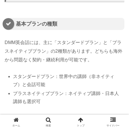
基本プランの種類
DMM英会話には、主に「スタンダードプラン」と「プラ
スネイティブプラン」の2種類があります。どちらも海外
から問題なく契約・継続利用が可能です。
スタンダードプラン：世界中の講師（非ネイティ
ブ）と会話可能
プラスネイティブプラン：ネイティブ講師・日本人
講師も選択可
海外在住者の場合、まずはスタンダードプランでレッスン
ホーム
検索
トップ
サイドバー
環境を確認し、通信が安定している国であればプラスネイ