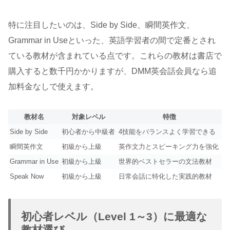
特に注目したいのは、Side by Side、瞬間英作文、
Grammar in Useといった、英語学習者の間で定番とされ
ている教材が含まれている点です。これらの教材は書店で
購入すると数千円かかりますが、DMM英会話会員なら追
加料金なしで使えます。
教材名
対象レベル
特徴
Side by Side
初心者から中級者
4技能をバランスよく学習できる
瞬間英作文
初級から上級
英作文力とスピーキング力を強化
Grammar in Use
初級から上級
世界的ベストセラーの文法教材
Speak Now
初級から上級
日常会話に特化した実践的教材
初心者レベル（Level 1～3）に最適な
教材選び