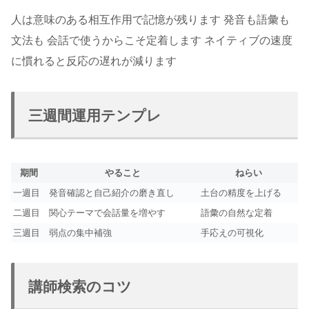
人は意味のある相互作用で記憶が残ります 発音も語彙も
文法も 会話で使うからこそ定着します ネイティブの速度
に慣れると反応の遅れが減ります
三週間運用テンプレ
期間
やること
ねらい
一週目
発音確認と自己紹介の磨き直し
土台の精度を上げる
二週目
関心テーマで会話量を増やす
語彙の自然な定着
三週目
弱点の集中補強
手応えの可視化
講師検索のコツ