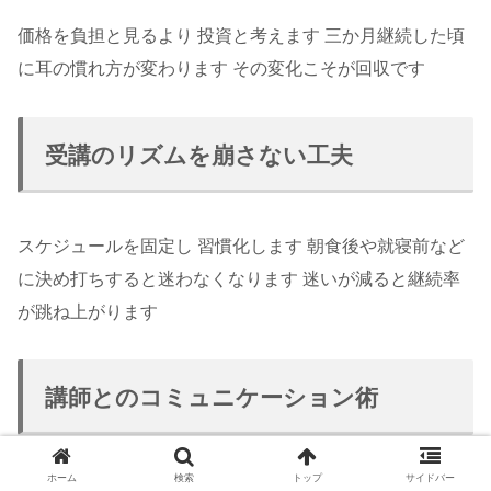
価格を負担と見るより 投資と考えます 三か月継続した頃
に耳の慣れ方が変わります その変化こそが回収です
受講のリズムを崩さない工夫
スケジュールを固定し 習慣化します 朝食後や就寝前など
に決め打ちすると迷わなくなります 迷いが減ると継続率
が跳ね上がります
講師とのコミュニケーション術
ホーム
検索
トップ
サイドバー
英語が出ない時は “Give me a second” と言えば沈黙が怖