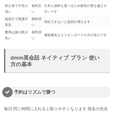
初心者で不安が
相性良
日本人講師も選べるため最初の壁を越えや
強い
い
すいです
超多忙で受講不
相性弱
消化できないと負担が増えます
安定
い
費用は最小限が
相性弱
価格優先ならスタンダードの方が安心です
良い
い
dmm英会話 ネイティブ プラン 使い
方の基本
予約はリズムで勝つ
毎日 同じ時間に入れると取りやすくなります 指名の先生