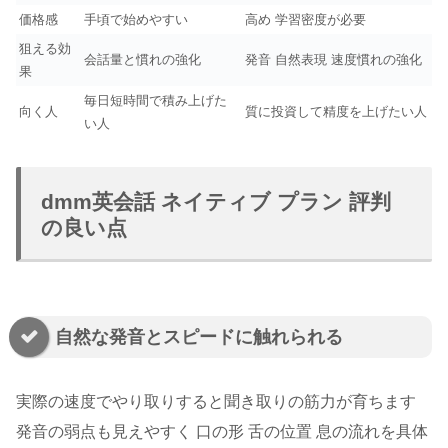
価格感
手頃で始めやすい
高め 学習密度が必要
狙える効
会話量と慣れの強化
発音 自然表現 速度慣れの強化
果
毎日短時間で積み上げた
向く人
質に投資して精度を上げたい人
い人
dmm英会話 ネイティブ プラン 評判
の良い点
自然な発音とスピードに触れられる
実際の速度でやり取りすると聞き取りの筋力が育ちます
発音の弱点も見えやすく 口の形 舌の位置 息の流れを具体