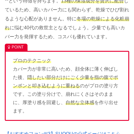
**という特徴を持ちます。
13種の保湿成分を贅沢に配合
し
ているため、高いカバー力にも関わらず、乾燥でひび割れ
るような心配がありません。特に
冬場の乾燥による化粧崩
れ
に悩む40代の救世主となるでしょう。少量でも高いカ
バー力を発揮するため、コスパも優れています。
プロのテクニック
カバー力が非常に高いため、顔全体に薄く伸ばし
た後、
隠したい部分だけにごく少量を指の腹でポ
ンポンと叩き込むように重ねる
のがプロの塗り方
です。この塗り分けで、崩れにくさはそのまま
に、厚塗り感を回避し、
自然な立体感
を作り出せ
ます。
【おすすめファンデ3】SUQQUの公式ページはこちら