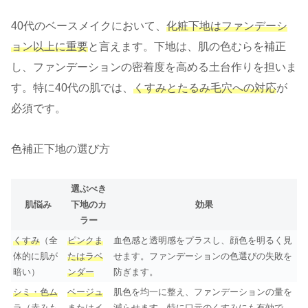
40代のベースメイクにおいて、
化粧下地はファンデーシ
ョン以上に重要
と言えます。下地は、肌の色むらを補正
し、ファンデーションの密着度を高める土台作りを担いま
す。特に40代の肌では、
くすみとたるみ毛穴への対応
が
必須です。
色補正下地の選び方
選ぶべき
肌悩み
下地のカ
効果
ラー
くすみ
（全
ピンクま
血色感と透明感をプラスし、顔色を明るく見
体的に肌が
たはラベ
せます。ファンデーションの色選びの失敗を
暗い）
ンダー
防ぎます。
シミ・色ム
ベージュ
肌色を均一に整え、ファンデーションの量を
ラ
（赤みも
またはイ
減らせます。特に口元のくすみにも有効で