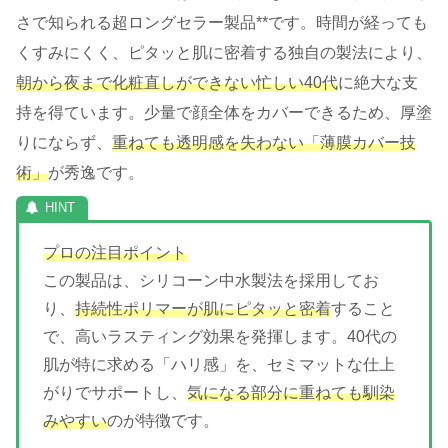
さで知られる超ロングセラー製品**です。時間が経っても
くすみにくく、ピタッと肌に密着する独自の製法により、
朝から夜まで化粧直しができない忙しい40代
に絶大な支
持を得ています。少量で顔全体をカバーできるため、厚塗
りにならず、
重ねても透明感を失わない「薄膜カバー技
術」
が秀逸です。
プロの注目ポイント
この製品は、シリコーン中水製法を採用してお
り、
持続性ポリマーが肌にピタッと密着
すること
で、高いラスティング効果を発揮します。40代の
肌が特に求める「ハリ感」を、セミマットな仕上
がりでサポートし、
気になる部分に重ねても馴染
みやすい
のが特徴です。