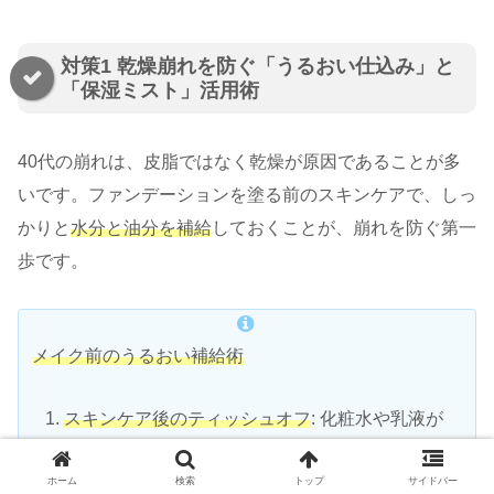
対策1 乾燥崩れを防ぐ「うるおい仕込み」と
「保湿ミスト」活用術
40代の崩れは、皮脂ではなく乾燥が原因であることが多
いです。ファンデーションを塗る前のスキンケアで、しっ
かりと
水分と油分を補給
しておくことが、崩れを防ぐ第一
歩です。
メイク前のうるおい補給術
スキンケア後のティッシュオフ
: 化粧水や乳液が
肌に馴染んだら、
余分な油分だけを軽くティッシ
ュで押さえ
、ファンデーションが滑らない土台を
ホーム
検索
トップ
サイドバー