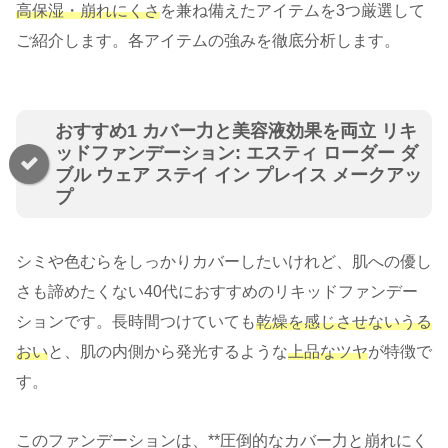
高保湿・崩れにくさ
を兼ね備えたアイテムを3つ厳選して
ご紹介します。各アイテムの強みを徹底分析します。
おすすめ1 カバー力と美容液効果を両立 リキ
ッドファンデーション: エスティ ローダー ダ
ブル ウェア ステイ イン プレイス メークアッ
プ
シミや色むらをしっかりカバーしたいけれど、肌への優し
さも諦めたくない40代におすすめのリキッドファンデー
ションです。長時間つけていても
乾燥を感じさせないうる
おい
と、肌の内側から発光するような
上品なツヤ
が特徴で
す。
このファンデーションは、**圧倒的なカバー力と崩れにく