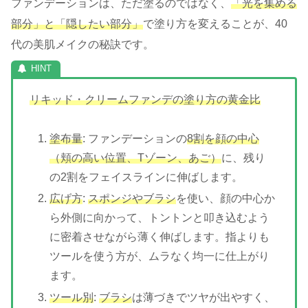
ファンデーションは、ただ塗るのではなく、
「光を集める
部分」と「隠したい部分」
で塗り方を変えることが、40
代の美肌メイクの秘訣です。
リキッド・クリームファンデの塗り方の黄金比
塗布量
: ファンデーションの
8割を顔の中心
（頬の高い位置、Tゾーン、あご）
に、残り
の2割をフェイスラインに伸ばします。
広げ方
:
スポンジやブラシ
を使い、顔の中心か
ら外側に向かって、トントンと叩き込むよう
に密着させながら薄く伸ばします。指よりも
ツールを使う方が、ムラなく均一に仕上がり
ます。
ツール別
:
ブラシ
は薄づきでツヤが出やすく、