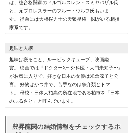
は、総合格闘家のドルゴルスレン・スミヤバザル氏
と、元プロレスラーのブルー・ウルフ氏もいま
す。 従弟には大相撲力士の天狼星権一関がいる相撲
家系です。
趣味と人柄
趣味は寝ること、ルービックキューブ、映画鑑
賞。 映画では『ドクターX〜外科医・大門未知子〜』
がお気に入りで、好きな日本の女優は米倉涼子と公
言。 好物はかつ丼で、苦手なのは魚介類とトマ
ト。 母校・日体大柏高の所在地である柏市を「日本
のふるさと」と呼んでいます。
豊昇龍関の結婚情報をチェックするポ