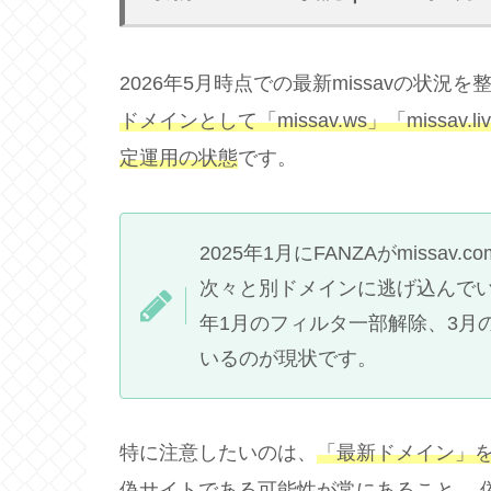
2026年5月時点での最新missavの状況
ドメインとして「missav.ws」「missav.
定運用の状態
です。
2025年1月にFANZAがmiss
次々と別ドメインに逃げ込んでいます。 
年1月のフィルタ一部解除、3月
いるのが現状です。
特に注意したいのは、
「最新ドメイン」
偽サイトである可能性が常にある
こと。