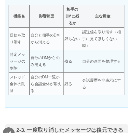
相手の
機能名
影響範囲
DMに残
主な用途
るか
誤送信を取り消す（相
送信を取
自分と相手のDM
残らない
手に見てほしくない
り消す
から消える
時）
特定メッ
自分のDMからの
セージの
残る
自分の画面を整理する
み消える
削除
スレッド
自分のDM一覧か
会話履歴を非表示にす
全体の削
ら会話全体が消え
残る
る
除
る
2-3. 一度取り消したメッセージは復元できる