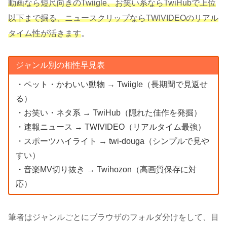
動画なら短尺向きのTwiigle、お笑い系ならTwiHubで上位
以下まで掘る、ニュースクリップならTWIVIDEOのリアル
タイム性が活きます
。
ジャンル別の相性早見表
・ペット・かわいい動物 → Twiigle（長期間で見返せ
る）
・お笑い・ネタ系 → TwiHub（隠れた佳作を発掘）
・速報ニュース → TWIVIDEO（リアルタイム最強）
・スポーツハイライト → twi-douga（シンプルで見や
すい）
・音楽MV切り抜き → Twihozon（高画質保存に対
応）
筆者はジャンルごとにブラウザのフォルダ分けをして、目